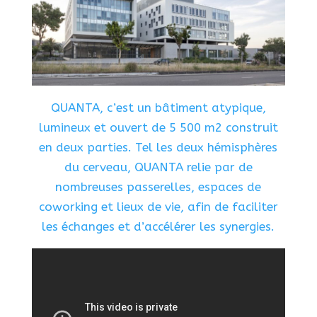
QUANTA, c’est un bâtiment atypique,
lumineux et ouvert de 5 500 m2 construit
en deux parties. Tel les deux hémisphères
du cerveau, QUANTA relie par de
nombreuses passerelles, espaces de
coworking et lieux de vie, afin de faciliter
les échanges et d’accélérer les synergies.