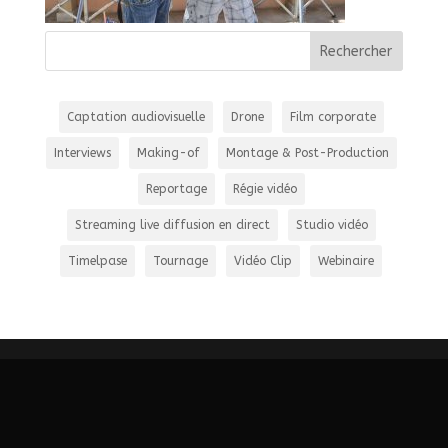
Captation audiovisuelle
Drone
Film corporate
Interviews
Making-of
Montage & Post-Production
Reportage
Régie vidéo
Streaming live diffusion en direct
Studio vidéo
Timelpase
Tournage
Vidéo Clip
Webinaire